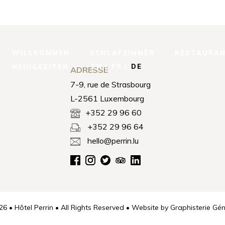
WILLKOMMEN
SCHLAFZIMMER
RESTAURA
EN
FR
DE
NEUIGKEITEN
ADRESSE
7-9, rue de Strasbourg
L-2561 Luxembourg
+352 29 96 60
+352 29 96 64
hello@perrin.lu
6 • Hôtel Perrin • All Rights Reserved • Website by
Graphisterie Gén