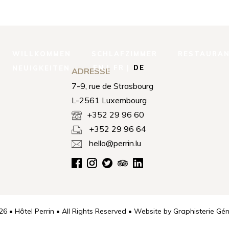
WILLKOMMEN
SCHLAFZIMMER
RESTAURA
EN
FR
DE
NEUIGKEITEN
ADRESSE
7-9, rue de Strasbourg
L-2561 Luxembourg
+352 29 96 60
+352 29 96 64
hello@perrin.lu
6 • Hôtel Perrin • All Rights Reserved • Website by
Graphisterie Gén